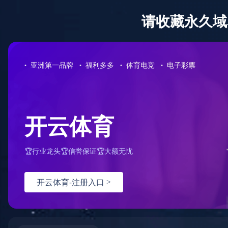
网站首页
关于我们
新闻中心