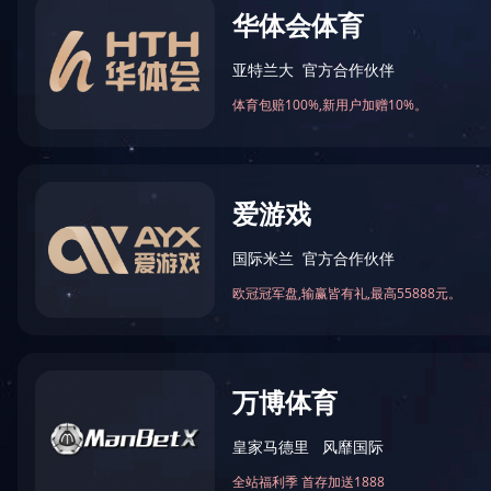
成功案例
2021年案例展示
2022年案例展示
进荣
YABO.COM-亚搏(中国)
YABO.COM-亚搏(中国)
地 址：东莞市长安镇金铭国际模具
城展厅3B栋-2001
电 话：0769-81153535
传 真：0769-81153536
联系人：伍小姐 13827296260