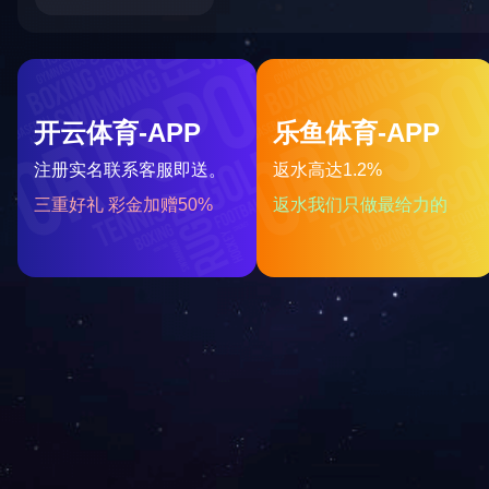
邮 箱: xiangyajixie@126.com
网 址: mdivacationhomes.com
友情链接
LINKS
出格
BAIDU
新浪